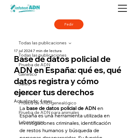
Pedir
Todas las publicaciones
17 jul 2024
7 min de lectura
Todas las publicaciones
Base de datos policial de
Prueba de ADN
ADN en España: qué es, qué
Genetico
datos registra y cómo
Salud
ejercer tus derechos
Juridico
Actualizado:
4 may
Prueba de AND genealógico
La 
base de datos policial de ADN
 en 
Prueba de ADN para animales
España es una herramienta utilizada en 
Laboratorios
investigaciones criminales, identificación 
de restos humanos y búsqueda de 
personas desaparecidas. Su función 