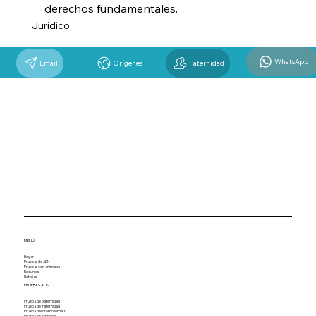
derechos fundamentales.
Juridico
WhatsApp
Email
Orígenes
Paternidad
MENÚ
Hogar
Pruebas de ADN
Pruebas con animales
Recursos
Noticias
PRUEBAS ADN
Prueba de paternidad
Prueba de fraternidad
Prueba del cromosoma Y