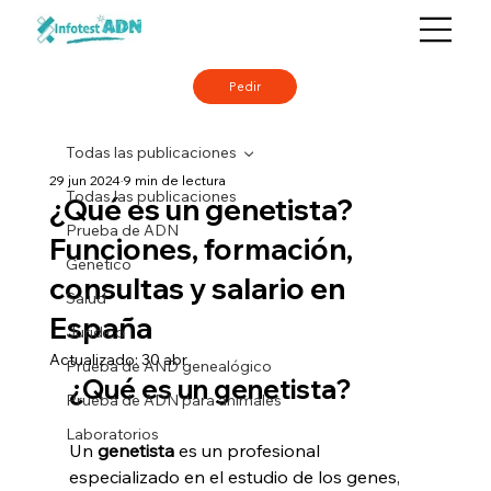
Pedir
Todas las publicaciones
29 jun 2024
9 min de lectura
Todas las publicaciones
¿Qué es un genetista?
Prueba de ADN
Funciones, formación,
Genetico
consultas y salario en
Salud
España
Juridico
Actualizado:
30 abr
Prueba de AND genealógico
¿Qué es un genetista?
Prueba de ADN para animales
Laboratorios
Un 
genetista
 es un profesional 
especializado en el estudio de los genes, 