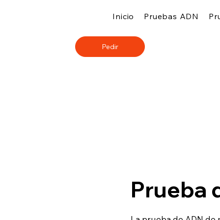
Inicio
Pruebas ADN
Pr
Pedir
Prueba 
La prueba de ADN de m