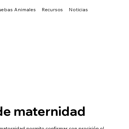
uebas Animales
Recursos
Noticias
de maternidad
aternidad permite confirmar con precisión el