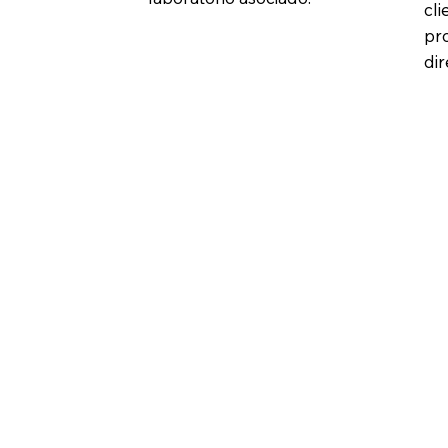
cli
pr
dir