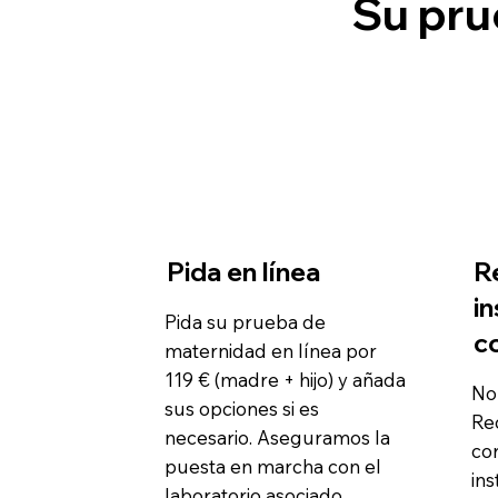
Su pru
Pida en línea
R
i
Pida su prueba de
c
maternidad en línea por
119 € (madre + hijo) y añada
No 
sus opciones si es
Re
necesario. Aseguramos la
cor
puesta en marcha con el
ins
laboratorio asociado.