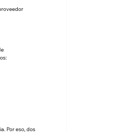
proveedor 
e 
os:
a. Por eso, dos 