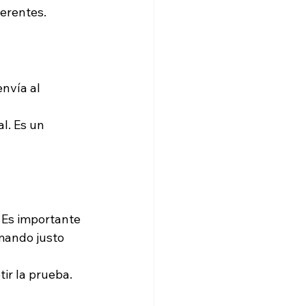
erentes.
nvía al 
l. Es un 
 Es importante 
mando justo 
ir la prueba.