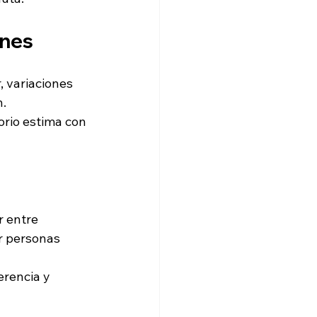
enes
r, variaciones 
n.
rio estima con 
 entre 
r personas 
rencia y 