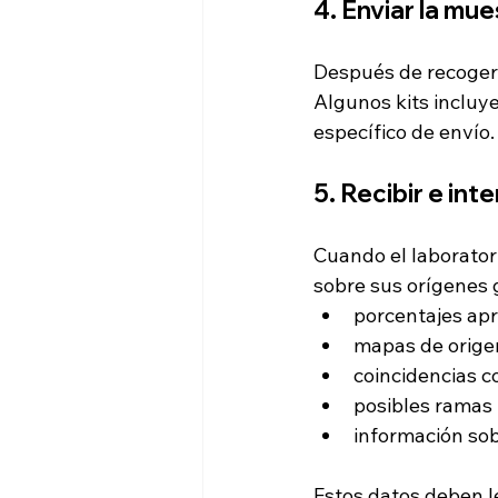
4. Enviar la mue
Después de recoger l
Algunos kits incluy
específico de envío.
5. Recibir e int
Cuando el laboratori
sobre sus orígenes g
porcentajes ap
mapas de orige
coincidencias c
posibles ramas 
información sob
Estos datos deben l