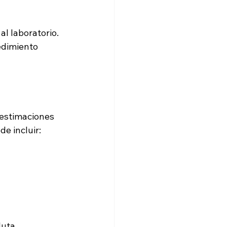
l laboratorio. 
edimiento 
 estimaciones 
e incluir:
uta.