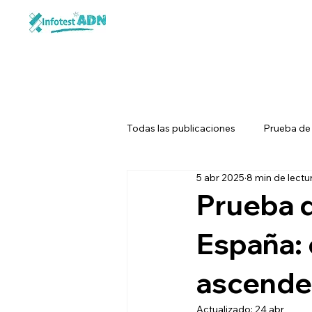
Todas las publicaciones
Prueba d
5 abr 2025
8 min de lectu
Prueba de ADN para animales
Prueba 
España:
ascende
Actualizado:
24 abr