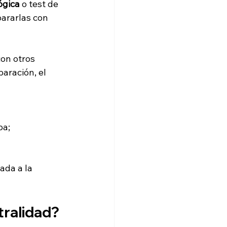
ógica
 o test de 
ararlas con 
con otros 
aración, el 
ba;
ada a la 
tralidad?