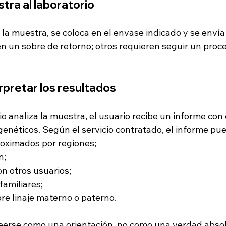
stra al laboratorio
a muestra, se coloca en el envase indicado y se envía a
en un sobre de retorno; otros requieren seguir un proc
erpretar los resultados
o analiza la muestra, el usuario recibe un informe con
enéticos. Según el servicio contratado, el informe pued
roximados por regiones;
n;
on otros usuarios;
familiares;
re linaje materno o paterno.
eerse como una orientación, no como una verdad absol