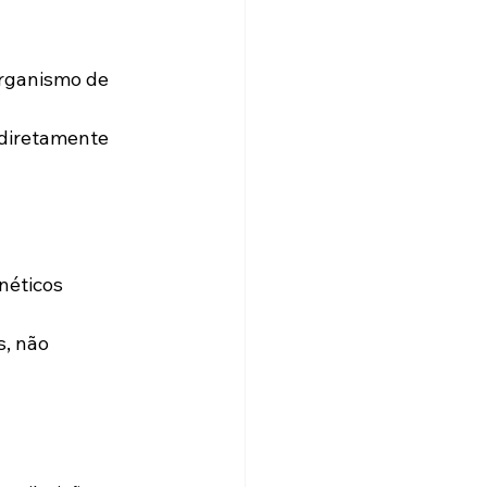
rganismo de 
diretamente 
enéticos 
s, não 