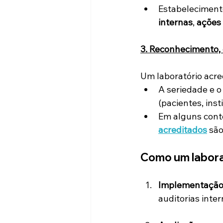
Estabeleciment
internas
, 
ações 
3. Reconhecimento, 
Um laboratório acre
A seriedade e o
(pacientes, insti
Em alguns conte
acreditados
 são
Como um labora
Implementação 
auditorias inte