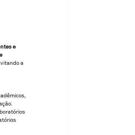
ntes e 
e 
evitando a 
cadêmicos, 
ação. 
boratórios 
tórios 