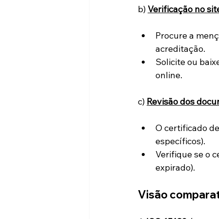
b) 
Verificação no sit
Procure a menç
acreditação.
Solicite ou baixe
online.
c) 
Revisão dos doc
O certificado de
específicos).
Verifique se o c
expirado).
Visão comparat