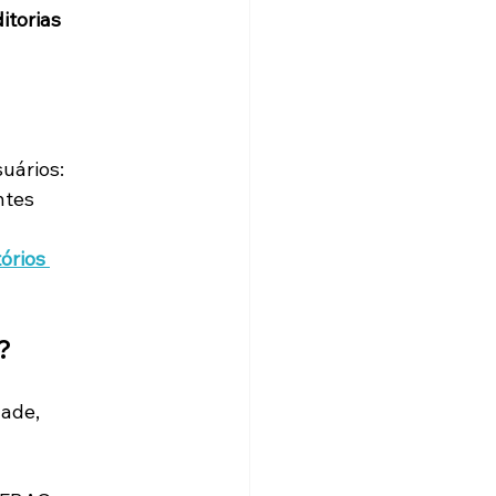
itorias 
uários:
ntes 
órios 
?
dade, 