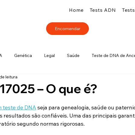
Home
Tests ADN
Test
Encomendar
A
Genética
Legal
Saúde
Teste de DNA de Ance
de leitura
Laboratórios
17025 – O que é?
m teste de DNA
 seja para genealogia, saúde ou paterni
s resultados são confiáveis. Uma das principais garant
ratório segundo normas rigorosas.