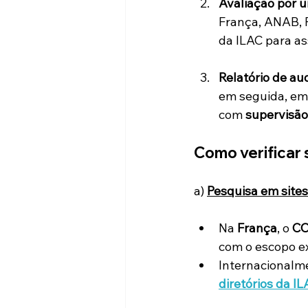
Avaliação por 
França, ANAB, 
da ILAC para a
Relatório de aud
em seguida, emi
com 
supervisão
Como verificar 
a)
Pesquisa em sites 
Na 
França
, o 
C
com o escopo ex
Internacionalme
diretórios da I