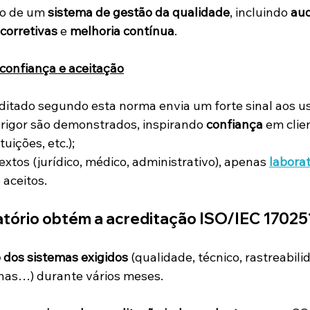
o de um 
sistema de gestão da qualidade
, incluindo 
aud
corretivas
 e 
melhoria contínua
.
confiança e aceitação
ditado segundo esta norma envia um forte sinal aos us
 rigor são demonstrados, inspirando 
confiança
 em clie
tuições, etc.);
xtos (jurídico, médico, administrativo), apenas 
laborat
 aceitos.
tório obtém a acreditação ISO/IEC 17025
dos sistemas exigidos
 (qualidade, técnico, rastreabili
rnas…) durante vários meses.