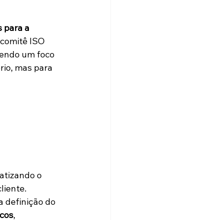
s para a 
 comitê ISO 
endo um foco 
rio, mas para 
atizando o 
liente.
a definição do 
scos
, 