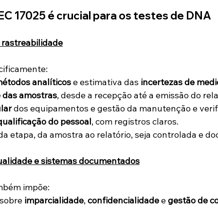
EC 17025 é crucial para os testes de DNA
e rastreabilidade
cificamente:
étodos analíticos
 e estimativa das 
incertezas de med
e das amostras
, desde a recepção até a emissão do rela
lar
 dos equipamentos e gestão da manutenção e verif
ualificação do pessoal
, com registros claros.
da etapa, da amostra ao relatório, seja controlada e 
qualidade e sistemas documentados
ambém impõe:
 sobre 
imparcialidade
, 
confidencialidade
 e 
gestão de co