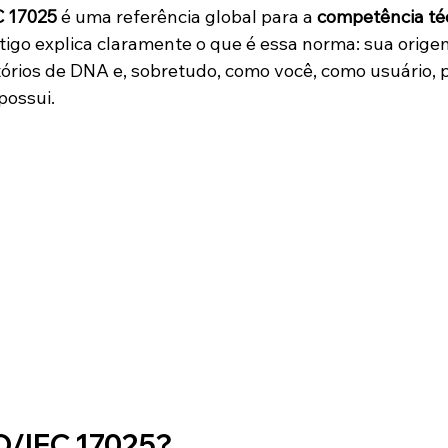
C 17025
 é uma referência global para a 
competência téc
rtigo explica claramente o que é essa norma: sua orige
tórios de DNA e, sobretudo, como você, como usuário, p
possui.
SO/IEC 17025?