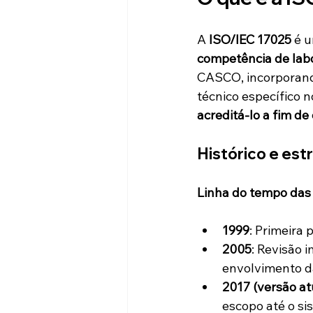
A 
ISO/IEC 17025
 é 
competência de labo
CASCO, incorporand
técnico específico n
acreditá-lo a fim d
Histórico e est
Linha do tempo das
1999
: Primeira
2005
: Revisão 
envolvimento da
2017 (versão at
escopo até o s