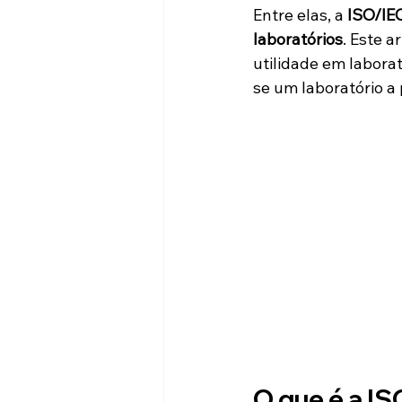
Entre elas, a 
ISO/IE
laboratórios
. Este a
utilidade em labora
se um laboratório a 
O que é a I