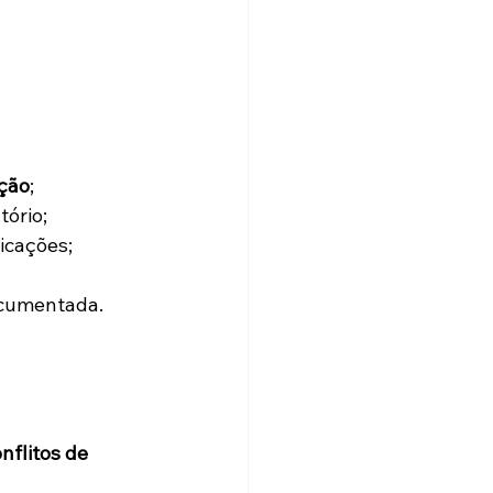
ição
;
tório;
icações;
documentada.
nflitos de 