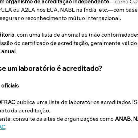
um organismo de acreditação independente
—como CO
PJLA ou A2LA nos EUA, NABL na Índia, etc.—com base 
ssegurar o reconhecimento mútuo internacional.
itoria
, com uma lista de anomalias (não conformidades)
ssão do certificado de acreditação, geralmente válido 
 anual
.
se um laboratório é acreditado?
oficiais
OFRAC
 publica uma lista de laboratórios acreditados I
ato da acreditação.
nte, consulte os sites de organizações como 
ANAB
, 
N
LAC
.