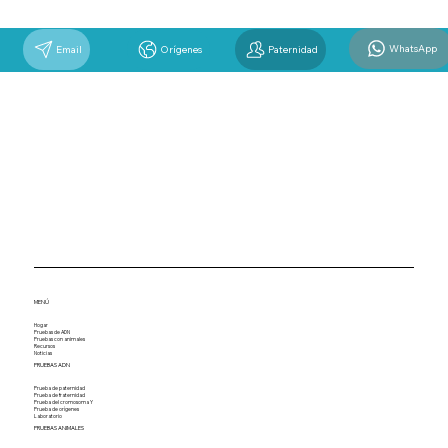
WhatsApp
Email
Orígenes
Paternidad
MENÚ
Hogar
Pruebas de ADN
Pruebas con animales
Recursos
Noticias
PRUEBAS ADN
Prueba de paternidad
Prueba de fraternidad
Prueba del cromosoma Y
Prueba de orígenes
Laboratorio
PRUEBAS ANIMALES