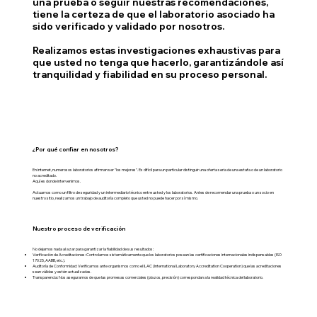
una prueba o seguir nuestras recomendaciones,
tiene la certeza de que el laboratorio asociado ha
sido verificado y validado por nosotros.
Realizamos estas investigaciones exhaustivas para
que usted no tenga que hacerlo, garantizándole así
tranquilidad y fiabilidad en su proceso personal.
¿Por qué confiar en nosotros?
En internet, numerosos laboratorios afirman ser "los mejores". Es difícil para un particular distinguir una oferta seria de una estafa o de un laboratorio
no acreditado.
Aquí es donde intervenimos.
Actuamos como un filtro de seguridad y un intermediario técnico entre usted y los laboratorios. Antes de recomendar una prueba o un socio en
nuestro sitio, realizamos un trabajo de auditoría completo que usted no puede hacer por sí mismo.
Nuestro proceso de verificación
No dejamos nada al azar para garantizar la fiabilidad de sus resultados:
Verificación de Acreditaciones: Controlamos sistemáticamente que los laboratorios posean las certificaciones internacionales indispensables (ISO
17025, AABB, etc.).
Auditoría de Conformidad: Verificamos ante organismos como el ILAC (International Laboratory Accreditation Cooperation) que las acreditaciones
sean válidas y estén actualizadas.
Transparencia: Nos aseguramos de que las promesas comerciales (plazos, precisión) correspondan a la realidad técnica del laboratorio.