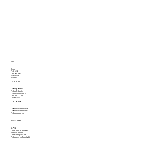
MENU
Home
Tests ADN
Tests Animaux
Ressources
Actualité
TESTS ADN
Test de paternité
Test de fraternité
Test de chromosome Y
Test des origines
Laboratoire
TESTS ANIMAUX
Test d'intolérance chien
Test d'intolérance chat
Test de race chien
RESSOURCES
Kit ADN
Protection des données
Mentions légales
Conditions générales
Politique de confidentialité