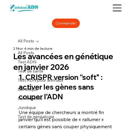
Commander
All Posts
2 févr.
4 min de lecture
All Posts
Les avancées en génétique
Test ADN
en janvier 2026
Test de santé
1. CRISPR version “soft” : 
Test ADN pour animaux
activer les gènes sans 
Génétique
couper l’ADN
Laboratoires
Juridique
Une équipe de chercheurs a montré fin 
Test de généalogie
janvier qu’il est possible de « rallumer » 
certains gènes sans couper physiquement 