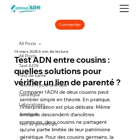
Commander
All Posts
14 mars 2025
6 min de lecture
All Posts
Test ADN entre cousins :
Test ADN
quelles solutions pour
Test de santé
vérifier un lien de parenté ?
Test ADN pour animaux
Comparer l’ADN de deux cousins peut 
Génétique
sembler simple en théorie. En pratique, 
Laboratoires
l’interprétation est plus délicate. Même 
Juridique
lorsqu’ils descendent d’ancêtres 
communs, deux cousins ne partagent 
Test de généalogie
qu’une partie limitée de leur patrimoine 
génétique. Pour des cousins germains, la 