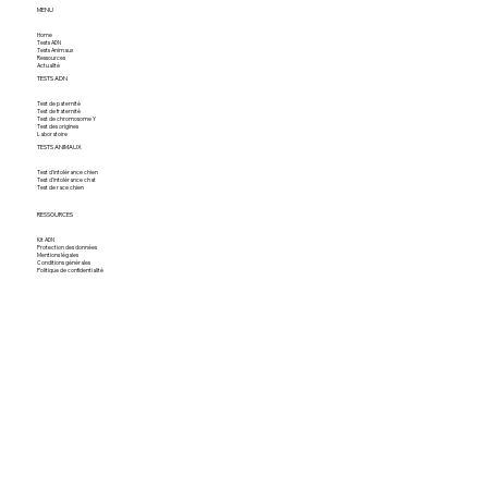
MENU
Home
Tests ADN
Tests Animaux
Ressources
Actualité
TESTS ADN
Test de paternité
Test de fraternité
Test de chromosome Y
Test des origines
Laboratoire
TESTS ANIMAUX
Test d'intolérance chien
Test d'intolérance chat
Test de race chien
RESSOURCES
Kit ADN
Protection des données
Mentions légales
Conditions générales
Politique de confidentialité