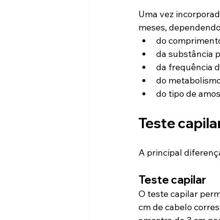
Uma vez incorporado
meses, dependendo
do comprimento
da substância 
da frequência 
do metabolismo
do tipo de amos
Teste capila
A principal diferenç
Teste capilar
O teste capilar per
cm de cabelo corre