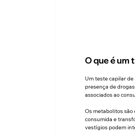
O que é um t
Um teste capilar de
presença de drogas
associados ao cons
Os metabolitos são
consumida e transf
vestígios podem int