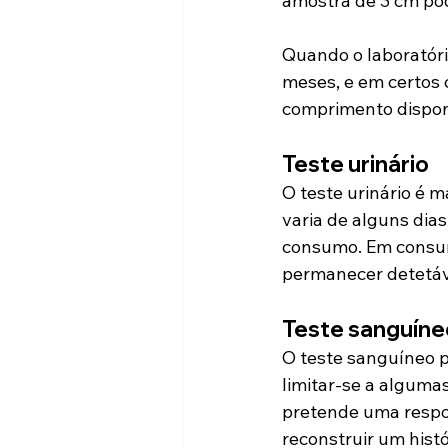
amostra de 3 cm pod
Quando o laboratóri
meses, e em certos 
comprimento disponí
Teste urinário
O teste urinário é 
varia de alguns dia
consumo. Em consum
permanecer detetáv
Teste sanguíne
O teste sanguíneo p
limitar-se a alguma
pretende uma respo
reconstruir um histó