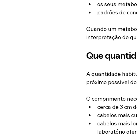
os seus metabol
padrões de con
Quando um metabolit
interpretação de q
Que quantid
A quantidade habitu
próximo possível do
O comprimento nece
cerca de 3 cm 
cabelos mais cu
cabelos mais l
laboratório ofe