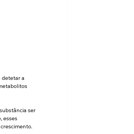
 detetar a 
etabolitos 
substância ser 
 esses 
 crescimento.