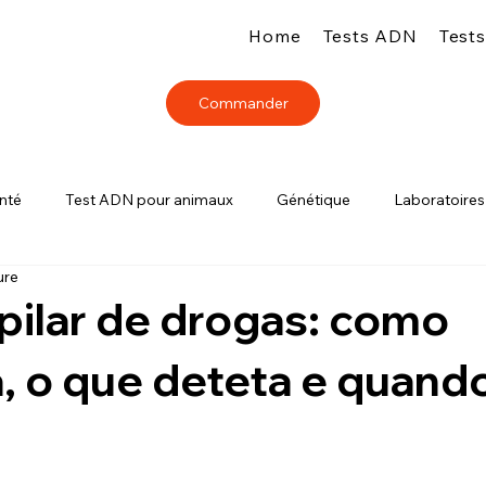
Home
Tests ADN
Test
Commander
nté
Test ADN pour animaux
Génétique
Laboratoires
ure
pilar de drogas: como
, o que deteta e quand