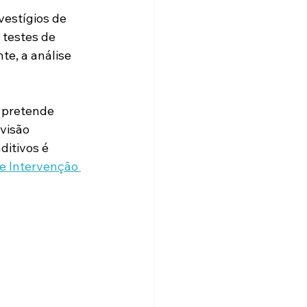
vestígios de 
 testes de 
e, a análise 
 pretende 
visão 
itivos é 
e Intervenção 