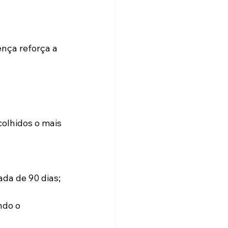
nça reforça a 
colhidos o mais 
da de 90 dias;
ndo o 