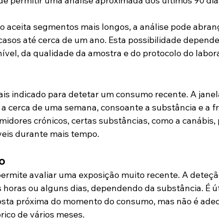
e permitir uma análise aproximada dos últimos 90 dia
o aceita segmentos mais longos, a análise pode abrang
casos até cerca de um ano. Esta possibilidade depend
vel, da qualidade da amostra e do protocolo do labora
mais indicado para detetar um consumo recente. A janel
s a cerca de uma semana, consoante a substância e a f
idores crónicos, certas substâncias, como a canábis,
eis durante mais tempo.
o
ermite avaliar uma exposição muito recente. A deteç
s horas ou alguns dias, dependendo da substância. É út
sta próxima do momento do consumo, mas não é ade
rico de vários meses.