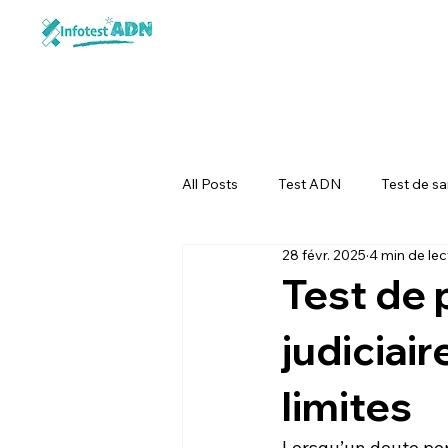
All Posts
Test ADN
Test de sa
28 févr. 2025
4 min de lec
Test de 
judiciai
limites
Lorsqu’un doute persi