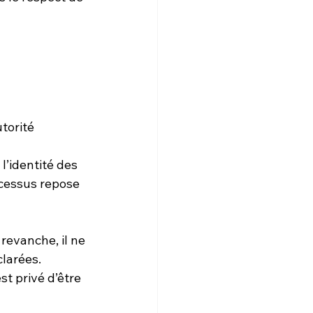
 
torité 
l’identité des 
ocessus repose 
revanche, il ne 
clarées.
t privé d’être 