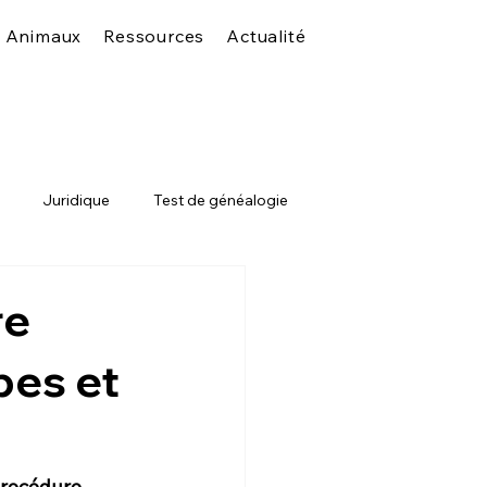
s Animaux
Ressources
Actualité
Juridique
Test de généalogie
re
pes et
procédure 