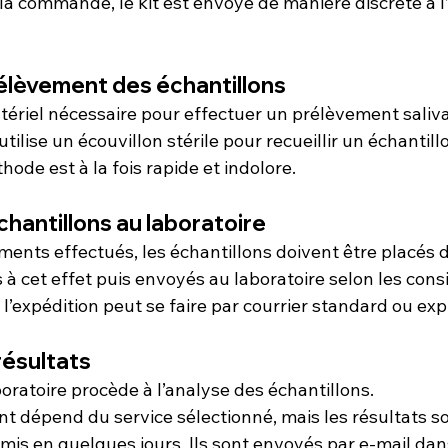
la commande, le kit est envoyé de manière discrète à l
prélèvement des échantillons
atériel nécessaire pour effectuer un prélèvement saliva
ilise un écouvillon stérile pour recueillir un échantillon
hode est à la fois rapide et indolore.
chantillons au laboratoire
ments effectués, les échantillons doivent être placés d
à cet effet puis envoyés au laboratoire selon les cons
, l’expédition peut se faire par courrier standard ou exp
résultats
boratoire procède à l’analyse des échantillons.
nt dépend du service sélectionné, mais les résultats so
is en quelques jours. Ils sont envoyés par e-mail dans