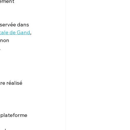
lement 
observée dans 
cale de Gand
, 
 non 
.
re réalisé 
 plateforme 