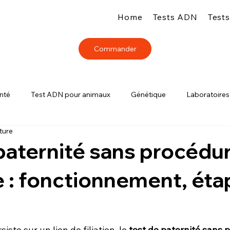
Home
Tests ADN
Test
Commander
nté
Test ADN pour animaux
Génétique
Laboratoires
ture
paternité sans procédu
re : fonctionnement, éta
ste sur un lien de filiation, le 
test de paternité sans 