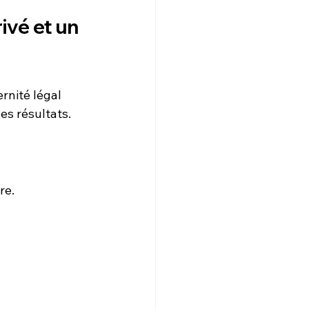
ivé et un 
rnité légal 
des résultats.
re.