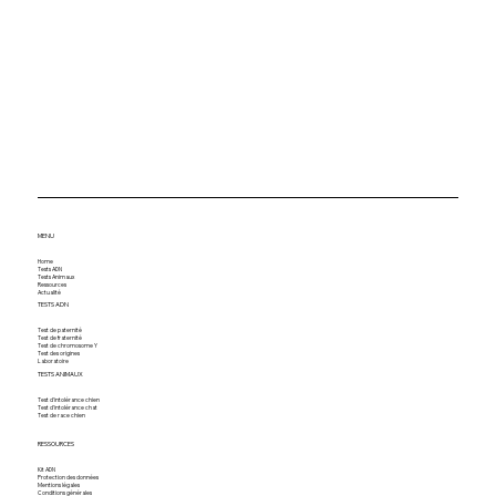
MENU
Home
Tests ADN
Tests Animaux
Ressources
Actualité
TESTS ADN
Test de paternité
Test de fraternité
Test de chromosome Y
Test des origines
Laboratoire
TESTS ANIMAUX
Test d'intolérance chien
Test d'intolérance chat
Test de race chien
RESSOURCES
Kit ADN
Protection des données
Mentions légales
Conditions générales